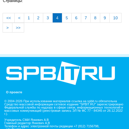
Страницы:
<<
<
1
2
3
4
5
6
7
8
9
10
>
>>
О проекте
© 2004-2026 При использовании материалов ссылка на spbit.ru обязательна
Средство массовой информации сетевое издание "SPBIT.RU" зарегистрировано
Федеральной службы по надзору в сфере связи, информационных технологий и
массовых коммуникаций (реестровая запись ЭЛ № ФС 77 - 84345 от 26.12.2022
г.).
Учредитель СМИ Янкевич А.В
Главный редактор Янкевич А.В
Телефон и адрес электронной почты редакции +7 (812) 7156798,