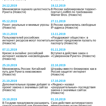
24.12.2019
19.12.2019
Минкомсвязи оценило целостность
В России заблокировали торрент-
Рунета
(Новости)
портал Lostfilm по требованию
Warner Bros.
(Новости)
05.12.2019
27.11.2019
Рунет: реальные и мнимые угрозы
В России закончились свободные
(Новости)
IP-адреса
(Новости)
19.11.2019
13.11.2019
Пользователей российских
«Раздражают общество»: в
интернет ресурсов могут посчитать
интернет предложили пускать по
(Новости)
паспорту
(Новости)
07.11.2019
01.11.2019
Кризис в онлайне: российский
Вступил в действие закон о
интернет назвали «несвободным»
«Суверенном Рунете»
(Новости)
(Новости)
25.10.2019
22.10.2019
Минкомсвязь России: Китайский
Штрафы вместо блокировок: как в
путь для Рунета невозможен
России защитят интернет
(Новости)
(Новости)
21.10.2019
17.10.2019
Дополнительные правки добавят в
«Яндекс» назвал
проект закона о значимых сайтах
«разрушительные» последствия
(Новости)
закона о значимых сайтах
(Новости)
15.10.2019
01.10.2019
В Госдуме предложили расширить
Срок действия антипиратского
список оснований для блокировки
меморандума истек
(Новости)