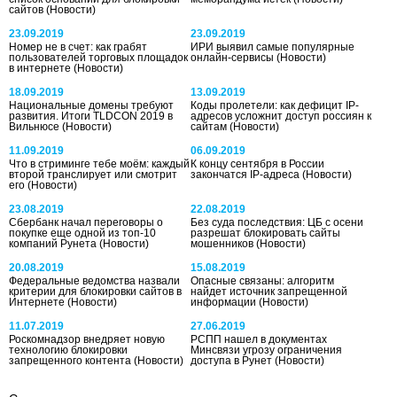
сайтов
(Новости)
23.09.2019
23.09.2019
Номер не в счет: как грабят
ИРИ выявил самые популярные
пользователей торговых площадок
онлайн-сервисы
(Новости)
в интернете
(Новости)
18.09.2019
13.09.2019
Национальные домены требуют
Коды пролетели: как дефицит IP-
развития. Итоги TLDCON 2019 в
адресов усложнит доступ россиян к
Вильнюсе
(Новости)
сайтам
(Новости)
11.09.2019
06.09.2019
Что в стриминге тебе моём: каждый
К концу сентября в России
второй транслирует или смотрит
закончатся IP-адреса
(Новости)
его
(Новости)
23.08.2019
22.08.2019
Сбербанк начал переговоры о
Без суда последствия: ЦБ с осени
покупке еще одной из топ-10
разрешат блокировать сайты
компаний Рунета
(Новости)
мошенников
(Новости)
20.08.2019
15.08.2019
Федеральные ведомства назвали
Опасные связаны: алгоритм
критерии для блокировки сайтов в
найдет источник запрещенной
Интернете
(Новости)
информации
(Новости)
11.07.2019
27.06.2019
Роскомнадзор внедряет новую
РСПП нашел в документах
технологию блокировки
Минсвязи угрозу ограничения
запрещенного контента
(Новости)
доступа в Рунет
(Новости)