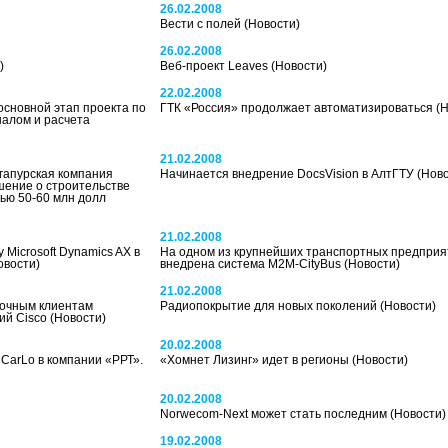
26.02.2008
Вести с полей
(Новости)
26.02.2008
)
Веб-проект Leaves
(Новости)
22.02.2008
сновной этап проекта по
ГТК «Россия» продолжает автоматизироваться
(
алом и расчета
21.02.2008
гапурская компания
Начинается внедрение DocsVision в АлтГТУ
(Ново
ашение о строительстве
тью 50-60 млн долл
21.02.2008
Microsoft Dynamics AX в
На одном из крупнейших транспортных предприя
овости)
внедрена система M2M-CityBus
(Новости)
21.02.2008
точным клиентам
Радиопокрытие для новых поколений
(Новости)
ий Cisco
(Новости)
20.02.2008
CarLo в компании «РРТ».
«Хомнет Лизинг» идет в регионы
(Новости)
20.02.2008
Norwecom-Next может стать последним
(Новости)
19.02.2008