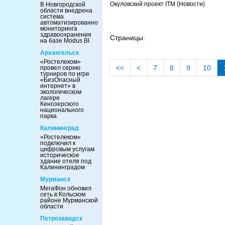
Окуловский проект ITM
(Новости)
В Новгородской
области внедрена
система
автоматизированного
мониторинга
здравоохранения
Страницы:
на базе Modus BI
Архангельск
«Ростелеком»
<<
<
7
8
9
10
провел серию
турниров по игре
«БезОпасный
интернет» в
экологическом
лагере
Кенозерского
национального
парка
Калининград
«Ростелеком»
подключил к
цифровым услугам
историческое
здание отеля под
Калининградом
Мурманск
МегаФон обновил
сеть в Кольском
районе Мурманской
области
Петрозаводск