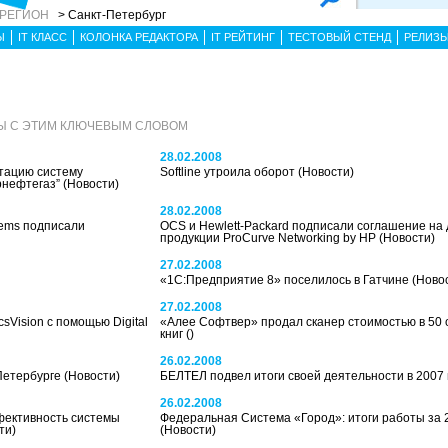
 РЕГИОН
> Санкт-Петербург
Ы
IT КЛАСС
КОЛОНКА РЕДАКТОРА
IT РЕЙТИНГ
ТЕСТОВЫЙ СТЕНД
РЕЛИЗ
Ы С ЭТИМ КЛЮЧЕВЫМ СЛОВОМ
28.02.2008
тацию систему
Softline утроила оборот
(Новости)
рнефтегаз”
(Новости)
28.02.2008
stems подписали
OCS и Hewlett-Packard подписали соглашение на
продукции ProCurve Networking by HP
(Новости)
27.02.2008
«1С:Предприятие 8» поселилось в Гатчине
(Ново
27.02.2008
Vision с помощью Digital
«Алее Софтвер» продал сканер стоимостью в 50
книг
()
26.02.2008
Петербурге
(Новости)
БЕЛТЕЛ подвел итоги своей деятельности в 2007
26.02.2008
фективность системы
Федеральная Система «Город»: итоги работы за 
ти)
(Новости)