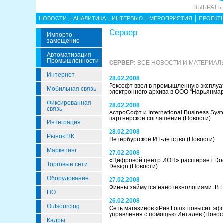
ВЫБРАТЬ
НОВОСТИ
АНАЛИТИКА
ИНТЕРВЬЮ
МЕРОПРИЯТИЯ
ПРОЕКТ
Сервер
Импорто­
Замещение
Автоматизация
Промышленности
СЕРВЕР:
ВСЕ НОВОСТИ И МАТЕРИАЛ
Интернет
28.02.2008
Рексофт ввел в промышленную эксплуа
Мобильная связь
электронного архива в ООО “Нарьянма
Фиксированная
28.02.2008
связь
АстроСофт и International Business Sy
партнерское соглашение
(Новости)
Интеграция
28.02.2008
Рынок ПК
Петербургское ИТ-детство
(Новости)
Маркетинг
27.02.2008
«Цифровой центр ИОН» расширяет Docs
Торговые сети
Design
(Новости)
Оборудование
27.02.2008
Финны займутся нанотехнологиями. В 
ПО
26.02.2008
Outsourcing
Сеть магазинов «Рив Гош» повысит эф
управления с помощью Инталев
(Новос
Кадры