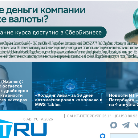
 (Naumen):
с остается
их драйверов
ктивности
«Холдинг Аква» за 36 дней
Новости ИТ и
сех секторах
автоматизировал комплаенс в
Петербурга 
MWS Tables
на 4 августа 
САНКТ-ПЕТЕРБУРГ
26.1
°
ЦБ
USD 80.93
6 АВГУСТА 2026