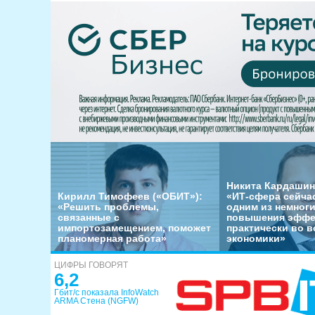
Никита Кардашин
Кирилл Тимофеев («ОБИТ»):
«ИТ-сфера сейча
«Решить проблемы,
одним из немног
связанные с
повышения эффе
импортозамещением, поможет
практически во в
планомерная работа»
экономики»
ЦИФРЫ ГОВОРЯТ
6,2
Гбит/с показала InfoWatch
ARMA Стена (NGFW)