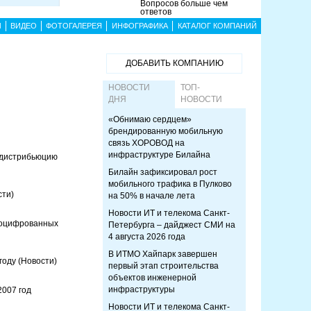
Вопросов больше чем
ответов
Ы
ВИДЕО
ФОТОГАЛЕРЕЯ
ИНФОГРАФИКА
КАТАЛОГ КОМПАНИЙ
ДОБАВИТЬ КОМПАНИЮ
НОВОСТИ
ТОП-
ДНЯ
НОВОСТИ
«Обнимаю сердцем»
брендированную мобильную
связь ХОРОВОД на
инфраструктуре Билайна
 дистрибьюцию
Билайн зафиксировал рост
мобильного трафика в Пулково
сти)
на 50% в начале лета
Новости ИТ и телекома Санкт-
 оцифрованных
Петербурга – дайджест СМИ на
4 августа 2026 года
В ИТМО Хайпарк завершен
 году
(Новости)
первый этап строительства
объектов инженерной
инфраструктуры
2007 год
Новости ИТ и телекома Санкт-