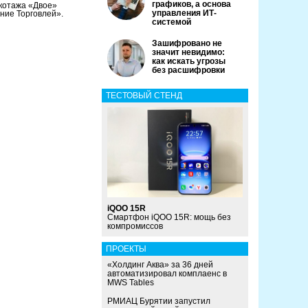
графиков, а основа
икотажа «Двое»
управления ИТ-
ние Торговлей».
системой
Зашифровано не
значит невидимо:
как искать угрозы
без расшифровки
ТЕСТОВЫЙ СТЕНД
iQOO 15R
Смартфон iQOO 15R: мощь без
компромиссов
ПРОЕКТЫ
«Холдинг Аква» за 36 дней
автоматизировал комплаенс в
MWS Tables
РМИАЦ Бурятии запустил