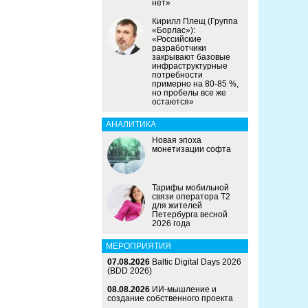
нет»
Кирилл Плещ (Группа
«Борлас»):
«Российские
разработчики
закрывают базовые
инфраструктурные
потребности
примерно на 80-85 %,
но пробелы все же
остаются»
АНАЛИТИКА
Новая эпоха
монетизации софта
Тарифы мобильной
связи оператора Т2
для жителей
Петербурга весной
2026 года
МЕРОПРИЯТИЯ
07.08.2026
Baltic Digital Days 2026
(BDD 2026)
08.08.2026
ИИ-мышление и
создание собственного проекта