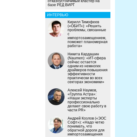
отказоустойчивый кластер на
базе РЕД ВИРТ
ИНТЕРВЬЮ
Кирилл Тимофеев
(«ОБИТ»): «Решить
проблемы, связанные
с
импортозамещением,
поможет планомерная
работа»
Никита Кардашин
(Naumen): «ИТ-сфера
сейчас остается
одним из немногих
драйверов повышения
эффективности
практически во всех
секторах экономики»
Алексей Наумов,
«Группа Астра»:
«Наши эксперты
профессионально
делают свою работу в
части PR»
Андрей Козлов («ЭОС
Софт»): «Надо четко
понимать, что
обратной дороги для
импортозамещения