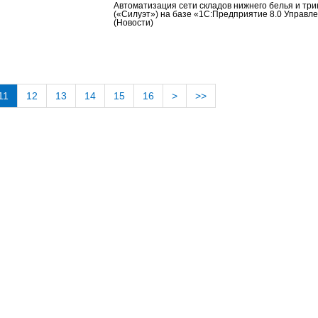
Автоматизация сети складов нижнего белья и тр
(«Силуэт») на базе «1С:Предприятие 8.0 Управле
(Новости)
11
12
13
14
15
16
>
>>