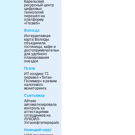
Карельский
ресурсный центр
цифровых
технологий
перешёл на
платформу
«Госвеб»
Вологда
Интерактивная
карта Вологды
объединила
гостиницы, кафе и
достопримечательности
для удобного
планирования
поездок
Псков
ИТ-холдинг Т1
перевел «Титан-
Полимер» в режим
налогового
мониторинга
Сыктывкар
Айтеко
автоматизировала
контроль за
аттестациями
сотрудников на
ЛУКОЙЛ-
Ухтанефтепереработка
Ненецкий округ