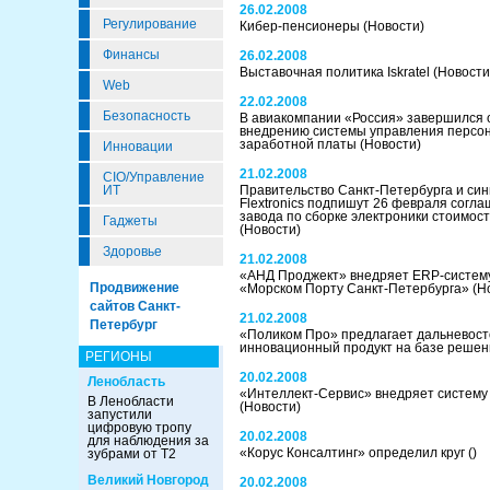
26.02.2008
Регулирование
Кибер-пенсионеры
(Новости)
Финансы
26.02.2008
Выставочная политика Iskratel
(Новости
Web
22.02.2008
Безопасность
В авиакомпании «Россия» завершился о
внедрению системы управления персон
заработной платы
(Новости)
Инновации
21.02.2008
CIO/Управление
ИТ
Правительство Санкт-Петербурга и син
Flextronics подпишут 26 февраля согл
завода по сборке электроники стоимос
Гаджеты
(Новости)
Здоровье
21.02.2008
«АНД Проджект» внедряет ERP-систему 
Продвижение
«Морском Порту Санкт-Петербурга»
(Н
сайтов Санкт-
21.02.2008
Петербург
«Поликом Про» предлагает дальневос
инновационный продукт на базе решен
РЕГИОНЫ
20.02.2008
Ленобласть
«Интеллект-Сервис» внедряет систему 
В Ленобласти
(Новости)
запустили
цифровую тропу
20.02.2008
для наблюдения за
«Корус Консалтинг» определил круг
()
зубрами от Т2
Великий Новгород
20.02.2008