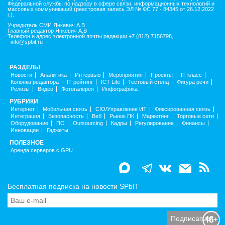
Федеральной службы по надзору в сфере связи, информационных технологий и
массовых коммуникаций (реестровая запись ЭЛ № ФС 77 - 84345 от 26.12.2022
г.).
Учредитель СМИ Янкевич А.В
Главный редактор Янкевич А.В
Телефон и адрес электронной почты редакции +7 (812) 7156798,
info@spbit.ru
РАЗДЕЛЫ
Новости
Аналитика
Интервью
Мероприятия
Проекты
IT класс
Колонка редактора
IT рейтинг
ICT Life
Тестовый стенд
Фигура речи
Релизы
Видео
Фотогалерея
Инфографика
РУБРИКИ
Интернет
Мобильная связь
CIO/Управление ИТ
Фиксированная связь
Интеграция
Безопасность
Веб
Рынок ПК
Маркетинг
Торговые сети
Оборудование
ПО
Outsourcing
Кадры
Регулирование
Финансы
Инновации
Гаджеты
ПОЛЕЗНОЕ
Аренда серверов с GPU
Бесплатная подписка на новости SPbIT