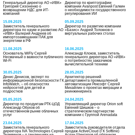
Генеральный директор АО «ИВК»
Директор по криптографии
Григорий Сизоненко о
компании Avanpost Евгений Галкин
возвращении НДС для ИТ-
о необходимости государственного
компаний
регулирования ИИ
15.09.2025
05.09.2025
Заместитель генерального
Директор по развитию компании
директора по науке и развитию АО
«Базис» Андрей Толокнов о
«ИВК» Валерий Андреев об
виртуальных рабочих столах
импортозамещании ПАК для
энергетики в РФ
11.08.2025
16.06.2025
Основатель WiFly Сергей
Александр Клоков, заместитель
Несмачный о важности публичного
генерального директора АО «ИВК»
Wi-Fi
о потребностях заказчиков
вычислительной техники
30.05.2025
28.05.2025
Денис Денисов, эксперт по
Архитектор решений
информационной безопасности ГК
департамента промышленной
InfoWatch, – об опасностях
автоматизации Рексофт Сергей
нейросетей для детей и
Михайлин о проектах миграции и
подростков
реинжиниринга
05.05.2025
24.04.2025
Директор по продуктам РТК-ЦОД
Управляющий директор Orion soft
Александр Обухов об
Евгений Шишков – о
отечественном рынке облачных
стратегическом партнерстве
услуг
компании с Группой Arenadata
23.04.2025
17.04.2025
Заместитель генерального
Заместитель руководителя отдела
директора IVA Technologies Сергей
продаж ActiveCloud (ГК Softline)
Телевинов – о тенденциях на
Аслан Шингаров об облачном