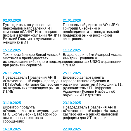
02.03.2026
21.01.2026
Руководитель по управлению
Генеральный директор АО «ИВК»
персоналом направления ИТ
Григорий Сизоненко о
компании «ЛАНИТ-Интеграция»
необходимости законодательной
(входит в группу компаний ЛАНИТ)
поддержки рынка российской
Виталий Голыгин о мужчинах и
электроники
женщинах в ИТ
15.12.2025
11.12.2025
Технический лидер Bercut Алексей
Владелец линейки Avanpost Access
Чистяков о преимуществах
Дмитрий Грудинин о
использования гибридного подхода
преимуществах USSO в сравнении
при развитии сервисов
с NTLM
26.11.2025
25.11.2025
Председатель Правления АРПП
Директор департамента
«Отечественный софт», президент
корпоративного обучения и
ГК InfoWatch Наталья Касперская –
развития талантов ИТ-холдинга Т1,
об актуальных тенденциях рынка
руководитель «Т1 Цифровая
ИТ/ИБ
Академия» Ксения Румбешт об
обучении ИТ с детства
31.10.2025
23.10.2025
Директор продукта
Председатель Правления АРПП
«Омниканальные коммуникации» в
«Отечественный софт» Наталья
МТС Exolve Леонид Тараскин об
Касперская – о рисках налоговой
асинхронных текстовых
реформы для ИТ-отрасли
сообщениях
16.10.2025
22.09.2025