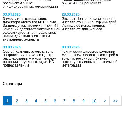
российском рынке
рынке и GPU-решениях
унифицированных коммуникаций
03.04.2025
28.03.2025
Заместитель генерального
Эксперт Центра искусственного
директора агентства MPR Ольга
интеллекта СКБ Контур Дмитрий
Зайцева о том, почему ПР для ИТ-
Иванков об искусственном
компаний достигает максимальной
интеллекте для бизнеса
эффективности при правильном
взаимодействии агентства и
внутреннего эксперта
03.03.2025
03.03.2025
Сергей Кузьмин, руководитель
Технический директор компании
направления InfoWatch Центр
«Инполюс» Заболотников Юрий о
расследований – о комплексном
том, что российский бизнес
решении актуальных задач ИБ-
повернулся лицом к программной
подразделений
интеграции
Страницы:
1
2
3
4
5
6
7
8
9
10
>
>>