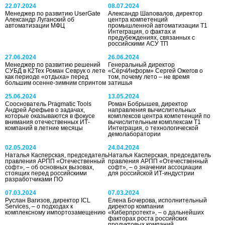
22.07.2024
08.07.2024
Менеджер по развитию UserGate
Александр Шаповалов, директор
Александр Луганский об
центра компетенций
автоматизации МФЦ
промышленной автоматизации Т1
Интеграция, о фактах и
предубеждениях, связанных с
российскими АСУ ТП
27.06.2024
26.06.2024
Менеджер по развитию решений
Генеральный директор
СУБД в К2Тех Роман Севрук о лете
«СёрчИнформ» Сергей Ожегов о
как периоде «отдыха» перед
том, почему лето – не время
большим осенне-зимним спринтом
затишья
25.06.2024
13.05.2024
Сооснователь Pragmatic Tools
Роман Бобрышев, директор
Андрей Арефьев о задачах,
направления вычислительных
которые оказываются в фокусе
комплексов центра компетенций по
внимания отечественных ИТ-
вычислительным комплексам Т1
компаний в летние месяцы
Интеграция, о технологической
демолаборатории
02.05.2024
24.04.2024
Наталья Касперская, председатель
Наталья Касперская, председатель
правления АРПП «Отечественный
правления АРПП «Отечественный
софт», – об основных вызовах,
софт», – о значении ассоциации
стоящих перед российскими
для российской ИТ-индустрии
разработчиками ПО
07.03.2024
07.03.2024
Руслан Вагизов, директор ICL
Елена Бочерова, исполнительный
Services, – о подходах к
директор компании
комплексному импортозамещению
«Киберпротект», – о дальнейших
факторах роста российских
продуктовых компаний