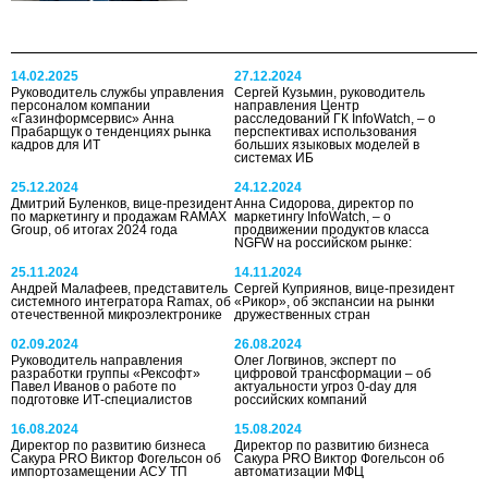
14.02.2025
27.12.2024
Руководитель службы управления
Сергей Кузьмин, руководитель
персоналом компании
направления Центр
«Газинформсервис» Анна
расследований ГК InfoWatch, – о
Прабарщук о тенденциях рынка
перспективах использования
кадров для ИТ
больших языковых моделей в
системах ИБ
25.12.2024
24.12.2024
Дмитрий Буленков, вице-президент
Анна Сидорова, директор по
по маркетингу и продажам RAMAX
маркетингу InfoWatch, – о
Group, об итогах 2024 года
продвижении продуктов класса
NGFW на российском рынке:
25.11.2024
14.11.2024
Андрей Малафеев, представитель
Сергей Куприянов, вице-президент
системного интегратора Ramax, об
«Рикор», об экспансии на рынки
отечественной микроэлектронике
дружественных стран
02.09.2024
26.08.2024
Руководитель направления
Олег Логвинов, эксперт по
разработки группы «Рексофт»
цифровой трансформации – об
Павел Иванов о работе по
актуальности угроз 0-day для
подготовке ИТ-специалистов
российских компаний
16.08.2024
15.08.2024
Директор по развитию бизнеса
Директор по развитию бизнеса
Сакура PRO Виктор Фогельсон об
Сакура PRO Виктор Фогельсон об
импортозамещении АСУ ТП
автоматизации МФЦ