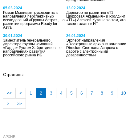
05.03.2024
13.02.2024
Роман Мылицын, руководитель
Директор по развитию «Т1
направления перспективных
Цифровая Академия» (IT-холдинг
исследований «Группы Астра», – о
«Т1») Алексей Куташев о том, что
развитии программы Ready for
такое талант в ИТ
Astra
30.01.2024
26.01.2024
Заместитель генерального
Эксперт направления
директора группы компаний
«Электронные архивы» компании
«Гарда» Рустэм Хайретдинов – о
Directum Светлана Азарова о
направлениях развития
работе с электронными
российского рынка ИБ
доверенностями
Страницы:
<<
<
1
2
3
4
5
6
7
8
9
10
>
>>
АРХИВ