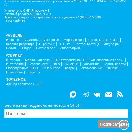
массовых коммуникаций (реестровая запись ЭЛ № ФС 77 - 84345 от 26.12.2022
г.).
Учредитель СМИ Янкевич А.В
Главный редактор Янкевич А.В
Телефон и адрес электронной почты редакции +7 (812) 7156798,
info@spbit.ru
РАЗДЕЛЫ
Новости
Аналитика
Интервью
Мероприятия
Проекты
IT класс
Колонка редактора
IT рейтинг
ICT Life
Тестовый стенд
Фигура речи
Релизы
Видео
Фотогалерея
Инфографика
РУБРИКИ
Интернет
Мобильная связь
CIO/Управление ИТ
Фиксированная связь
Интеграция
Безопасность
Веб
Рынок ПК
Маркетинг
Торговые сети
Оборудование
ПО
Outsourcing
Кадры
Регулирование
Финансы
Инновации
Гаджеты
ПОЛЕЗНОЕ
Аренда серверов с GPU
Бесплатная подписка на новости SPbIT