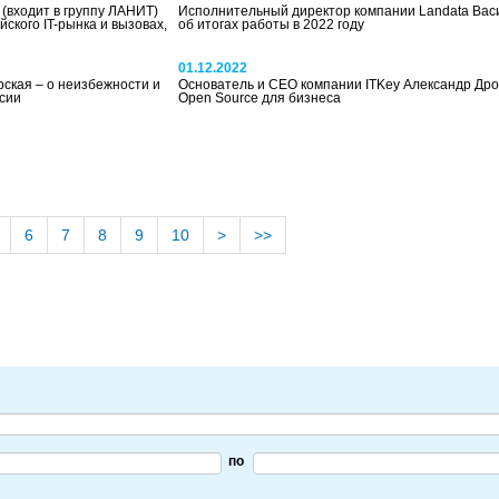
(входит в группу ЛАНИТ)
Исполнительный директор компании Landata Ва
ского IT-рынка и вызовах,
об итогах работы в 2022 году
01.12.2022
рская – о неизбежности и
Основатель и CEO компании ITKey Александр Др
сии
Open Source для бизнеса
6
7
8
9
10
>
>>
по