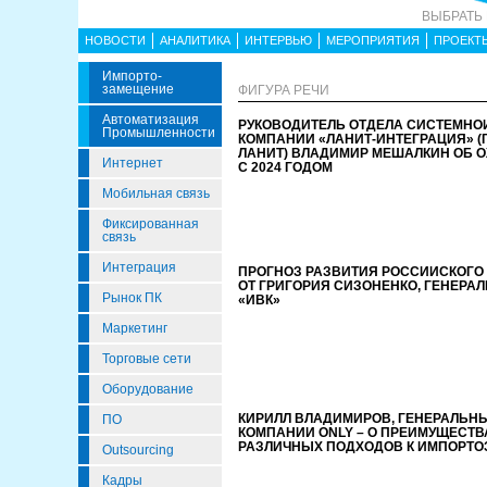
ВЫБРАТЬ
НОВОСТИ
АНАЛИТИКА
ИНТЕРВЬЮ
МЕРОПРИЯТИЯ
ПРОЕКТ
Импорто­
Замещение
ФИГУРА РЕЧИ
Автоматизация
РУКОВОДИТЕЛЬ ОТДЕЛА СИСТЕМНО
Промышленности
КОМПАНИИ «ЛАНИТ-ИНТЕГРАЦИЯ» (
ЛАНИТ) ВЛАДИМИР МЕШАЛКИН ОБ 
Интернет
С 2024 ГОДОМ
Мобильная связь
Фиксированная
связь
Интеграция
ПРОГНОЗ РАЗВИТИЯ РОССИЙСКОГО Р
ОТ ГРИГОРИЯ СИЗОНЕНКО, ГЕНЕРА
Рынок ПК
«ИВК»
Маркетинг
Торговые сети
Оборудование
КИРИЛЛ ВЛАДИМИРОВ, ГЕНЕРАЛЬНЫ
ПО
КОМПАНИИ ONLY – О ПРЕИМУЩЕСТВ
РАЗЛИЧНЫХ ПОДХОДОВ К ИМПОРТ
Outsourcing
Кадры