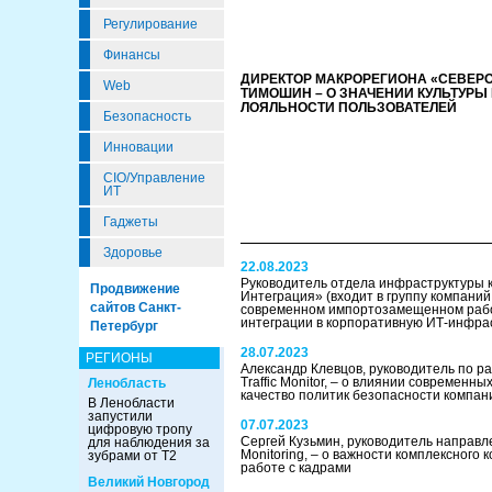
Регулирование
Финансы
ДИРЕКТОР МАКРОРЕГИОНА «СЕВЕРО
Web
ТИМОШИН – О ЗНАЧЕНИИ КУЛЬТУР
ЛОЯЛЬНОСТИ ПОЛЬЗОВАТЕЛЕЙ
Безопасность
Инновации
CIO/Управление
ИТ
Гаджеты
Здоровье
22.08.2023
Руководитель отдела инфраструктуры
Продвижение
Интеграция» (входит в группу компани
сайтов Санкт-
современном импортозамещенном рабо
интеграции в корпоративную ИТ-инфра
Петербург
28.07.2023
РЕГИОНЫ
Александр Клевцов, руководитель по ра
Traffic Monitor, – о влиянии современны
Ленобласть
качество политик безопасности компан
В Ленобласти
запустили
07.07.2023
цифровую тропу
Сергей Кузьмин, руководитель направл
для наблюдения за
Monitoring, – о важности комплексного
зубрами от Т2
работе с кадрами
Великий Новгород