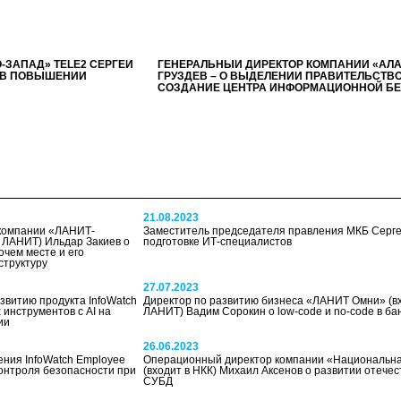
-ЗАПАД» TELE2 СЕРГЕЙ
ГЕНЕРАЛЬНЫЙ ДИРЕКТОР КОМПАНИИ «АЛА
Ы В ПОВЫШЕНИИ
ГРУЗДЕВ – О ВЫДЕЛЕНИИ ПРАВИТЕЛЬСТВ
СОЗДАНИЕ ЦЕНТРА ИНФОРМАЦИОННОЙ Б
21.08.2023
 компании «ЛАНИТ-
Заместитель председателя правления МКБ Серге
й ЛАНИТ) Ильдар Закиев о
подготовке ИТ-специалистов
чем месте и его
структуру
27.07.2023
звитию продукта InfoWatch
Директор по развитию бизнеса «ЛАНИТ Омни» (вх
х инструментов с AI на
ЛАНИТ) Вадим Сорокин о low-code и no-code в ба
ии
26.06.2023
ения InfoWatch Employee
Операционный директор компании «Национальн
 контроля безопасности при
(входит в НКК) Михаил Аксенов о развитии отече
СУБД