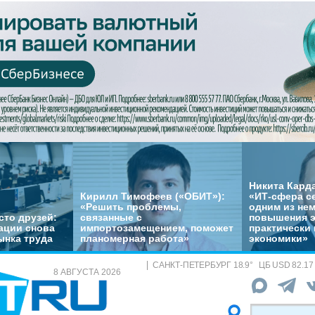
Никита Кард
Кирилл Тимофеев («ОБИТ»):
«ИТ-сфера с
«Решить проблемы,
одним из не
сто друзей:
связанные с
повышения 
ации снова
импортозамещением, поможет
практически 
ынка труда
планомерная работа»
экономики»
САНКТ-ПЕТЕРБУРГ
18.9
°
ЦБ
USD 82.17
8 АВГУСТА 2026