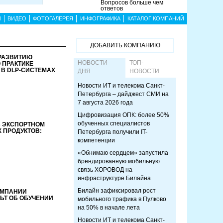
Вопросов больше чем
ответов
Ы
ВИДЕО
ФОТОГАЛЕРЕЯ
ИНФОГРАФИКА
КАТАЛОГ КОМПАНИЙ
ДОБАВИТЬ КОМПАНИЮ
 РАЗВИТИЮ
НОВОСТИ
ТОП-
О ПРАКТИКЕ
В DLP-СИСТЕМАХ
ДНЯ
НОВОСТИ
Новости ИТ и телекома Санкт-
Петербурга – дайджест СМИ на
7 августа 2026 года
Цифровизация ОПК: более 50%
обученных специалистов
Б ЭКСПОРТНОМ
 ПРОДУКТОВ:
Петербурга получили IT-
компетенции
«Обнимаю сердцем» запустила
брендированную мобильную
связь ХОРОВОД на
инфраструктуре Билайна
Билайн зафиксировал рост
ОМПАНИИ
ЬТ ОБ ОБУЧЕНИИ
мобильного трафика в Пулково
на 50% в начале лета
Новости ИТ и телекома Санкт-