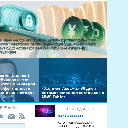
ашин (Naumen):
ейчас остается
многих драйверов
эффективности
«Холдинг Аква» за 36 дней
во всех секторах
автоматизировал комплаенс в
MWS Tables
 EUR 94.84
КОЛОНКА РЕДАКТОРА
Вера Ананьева
Кого и как поддержит
закон о поддержке ИИ.