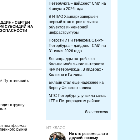
Петербурга – дайджест СМИ на
4 августа 2026 года
В ИТМО Хайпарк завершен
первый этап строительства
ДДИН» СЕРГЕЙ
ОМ СУБСИДИЙ НА
объектов инженерной
ЕЗОПАСНОСТИ
инфраструктуры
Новости ИТ и телекома Санкт-
Петербурга – дайджест СМИ на
31 июля 2026 года
Ленинградцы потребляют
больше мобильного интернета
чем петербуржцы. В лидерах -
Колпино и Гатчина
й Путятинский о
Билайн стал ещё надёжнее на
берегу Финского залива
МТС Петербург улучшила связь
LTE в Петроградском районе
одит в группу
нках
Все новости
ая платформа»
ИТ-КЛАСС
ственного рынка
Не сто резюме, а сто
друзей: почему