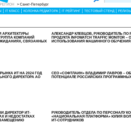
 РЕГИОН
> Санкт-Петербург
Ы
IT КЛАСС
КОЛОНКА РЕДАКТОРА
IT РЕЙТИНГ
ТЕСТОВЫЙ СТЕНД
РЕЛИЗ
Й АРХИТЕКТУРЫ
АЛЕКСАНДР КЛЕВЦОВ, РУКОВОДИТЕЛЬ ПО
ГРУППА КОМПАНИЙ
ПРОДУКТА INFOWATCH TRAFFIC MONITOR – 
ОЖИДАНИЯХ, СВЯЗАННЫХ
ИСПОЛЬЗОВАНИЯ МАШИННОГО ОБУЧЕНИЯ 
ЫНКА ИТ НА 2024 ГОД
СЕО «СОФТЛАЙН» ВЛАДИМИР ЛАВРОВ – О
ЛЬНОГО ДИРЕКТОРА АО
ПОТЕНЦИАЛЕ РОССИЙСКИХ ПРОГРАММНЫХ
Й ДИРЕКТОР ИТ-
РУКОВОДИТЕЛЬ ОТДЕЛА ПО ПЕРСОНАЛУ К
АХ И НЕДОСТАТКАХ
«НАЦИОНАЛЬНАЯ ПЛАТФОРМА» ЮЛИЯ ВОЛ
ОЗАМЕЩЕНИЮ
ИТ-СОТРУДНИКОВ