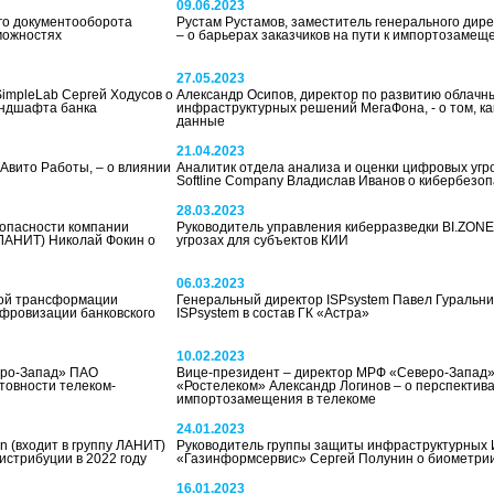
09.06.2023
го документооборота
Рустам Рустамов, заместитель генерального дир
можностях
– о барьерах заказчиков на пути к импортозамещ
27.05.2023
SimpleLab Сергей Ходусов о
Александр Осипов, директор по развитию облачн
андшафта банка
инфраструктурных решений МегаФона, - о том, ка
данные
21.04.2023
 Авито Работы, – о влиянии
Аналитик отдела анализа и оценки цифровых угроз 
Softline Company Владислав Иванов о кибербезоп
28.03.2023
опасности компании
Руководитель управления киберразведки BI.ZONE
 ЛАНИТ) Николай Фокин о
угрозах для субъектов КИИ
06.03.2023
ой трансформации
Генеральный директор ISPsystem Павел Гуральни
ифровизации банковского
ISPsystem в состав ГК «Астра»
10.02.2023
еро-Запад» ПАО
Вице-президент – директор МРФ «Северо-Запад
товности телеком-
«Ростелеком» Александр Логинов – о перспектив
импортозамещения в телекоме
24.01.2023
n (входит в группу ЛАНИТ)
Руководитель группы защиты инфраструктурных 
истрибуции в 2022 году
«Газинформсервис» Сергей Полунин о биометри
16.01.2023