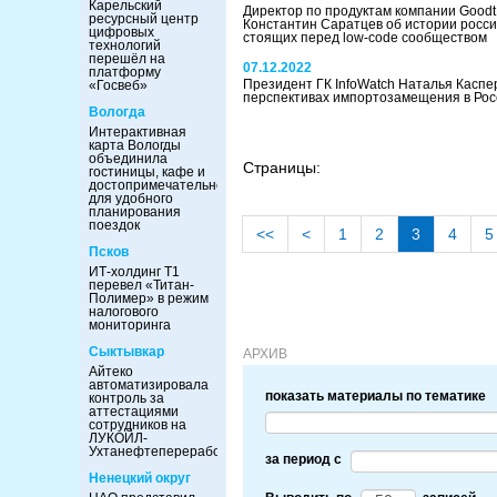
Карельский
Директор по продуктам компании Goodt 
ресурсный центр
Константин Саратцев об истории россий
цифровых
стоящих перед low-code сообществом
технологий
перешёл на
07.12.2022
платформу
Президент ГК InfoWatch Наталья Каспе
«Госвеб»
перспективах импортозамещения в Рос
Вологда
Интерактивная
карта Вологды
объединила
Страницы:
гостиницы, кафе и
достопримечательности
для удобного
планирования
поездок
<<
<
1
2
3
4
5
Псков
ИТ-холдинг Т1
перевел «Титан-
Полимер» в режим
налогового
мониторинга
Сыктывкар
АРХИВ
Айтеко
автоматизировала
показать материалы по тематике
контроль за
аттестациями
сотрудников на
ЛУКОЙЛ-
Ухтанефтепереработка
за период c
Ненецкий округ