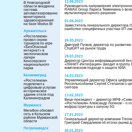
13.06.2023
В Новгородской
Руководитель направления электронно
области внедрена
RAMAX Group Лариса Тюминкина о воз
система
мультиоператорного решения
автоматизированного
мониторинга
здравоохранения
01.06.2023
на базе Modus BI
Заместитель генерального директора i
наиболее специфичных участках ИТ-л
Архангельск
«Ростелеком»
провел серию
26.05.2023
турниров по игре
Дмитрий Пучков, директор по развитию
«БезОпасный
ChatGPT на рынок труда
интернет» в
экологическом
29.03.2023
лагере
Директор Центра информационной без
Кенозерского
«ЛАНИТ-Интеграция» (входит в группу
национального
комплексном подходе к защите КИИ
парка
Калининград
14.03.2023
Управляющий директор Офиса цифров
«Ростелеком»
Россельхозбанка Сергей Степанов о ц
подключил к
сектора
цифровым услугам
историческое
здание отеля под
13.02.2023
Калининградом
Вице-президент – директор МРФ «Сев
«Ростелеком» Александр Логинов – о го
Мурманск
инфраструктуры к запуску 5G
МегаФон обновил
сеть в Кольском
27.01.2023
районе Мурманской
Генеральный директор компании Treola
области
Григорий Свердликов об итогах рынка д
Петрозаводск
20.01.2023