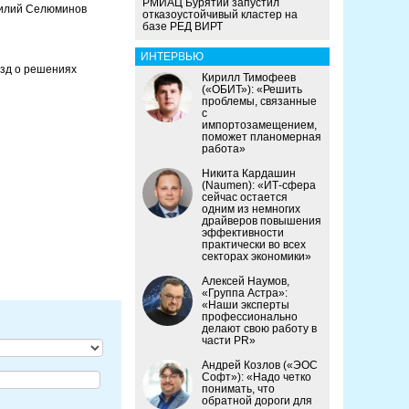
РМИАЦ Бурятии запустил
силий Селюминов
отказоустойчивый кластер на
базе РЕД ВИРТ
ИНТЕРВЬЮ
озд о решениях
Кирилл Тимофеев
(«ОБИТ»): «Решить
проблемы, связанные
с
импортозамещением,
поможет планомерная
работа»
Никита Кардашин
(Naumen): «ИТ-сфера
сейчас остается
одним из немногих
драйверов повышения
эффективности
практически во всех
секторах экономики»
Алексей Наумов,
«Группа Астра»:
«Наши эксперты
профессионально
делают свою работу в
части PR»
Андрей Козлов («ЭОС
Софт»): «Надо четко
понимать, что
обратной дороги для