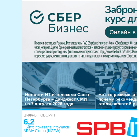
Новости ИТ и телекома Санкт-
Не сто резюме, а 
Петербурга – дайджест СМИ
почему рекоменд
на 7 августа 2026 года
стали валютой р
ЦИФРЫ ГОВОРЯТ
6,2
Гбит/с показала InfoWatch
ARMA Стена (NGFW)