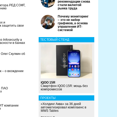
рекомендации снова
стали валютой
ектора РЕД СОФТ,
ению
рынка труда
Почему мониторинг
– это не набор
ых и
графиков, а основа
к защитить свои
управления ИТ-
системой
Infosecurity a
ТЕСТОВЫЙ СТЕНД
асности в банках
 Олег Скулкин об
к – о вхождении
iQOO 15R
Смартфон iQOO 15R: мощь без
» ПАО
компромиссов
ах
ПРОЕКТЫ
«Холдинг Аква» за 36 дней
ИТ компании
автоматизировал комплаенс в
и
MWS Tables